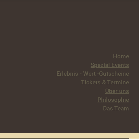
Home
Spezial Events
Erlebnis - Wert -Gutscheine
Tickets & Termine
Über uns
Philosophie
Das Team