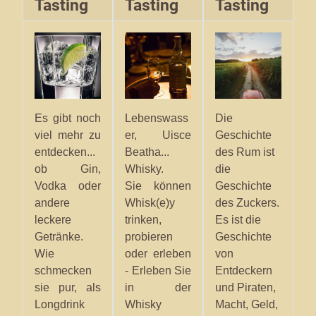
Tasting
Tasting
Tasting
Lebenswass
Die
Es gibt noch
er, Uisce
Geschichte
viel mehr zu
Beatha...
des Rum ist
entdecken...
Whisky.
die
ob Gin,
Sie können
Geschichte
Vodka oder
Whisk(e)y
des Zuckers.
andere
trinken,
Es ist die
leckere
probieren
Geschichte
Getränke.
oder erleben
von
Wie
- Erleben Sie
Entdeckern
schmecken
in der
und Piraten,
sie pur, als
Whisky
Macht, Geld,
Longdrink